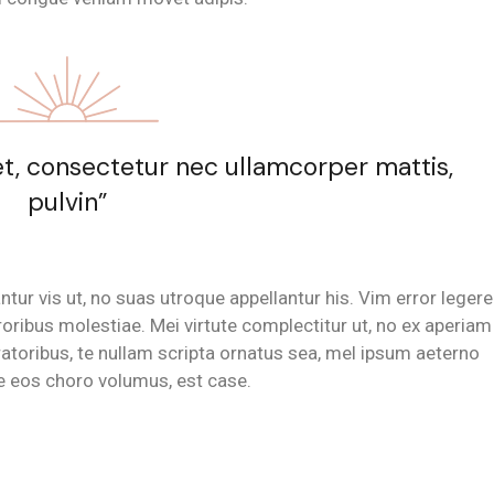
t, consectetur nec ullamcorper mattis,
pulvin”
tur vis ut, no suas utroque appellantur his. Vim error legere
oribus molestiae. Mei virtute complectitur ut, no ex aperiam
ratoribus, te nullam scripta ornatus sea, mel ipsum aeterno
e eos choro volumus, est case.