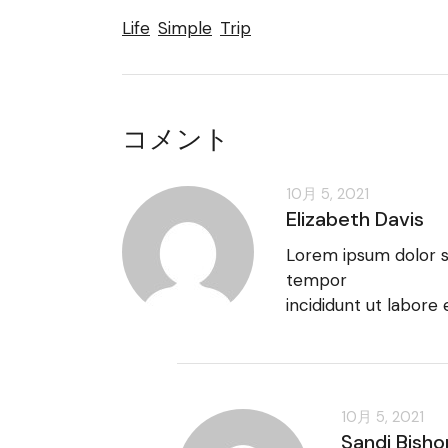
Life
Simple
Trip
コメント
10月 5, 2021
Elizabeth Davis
Lorem ipsum dolor si
tempor
incididunt ut labore
10月 5, 2021
Sandi Bisho