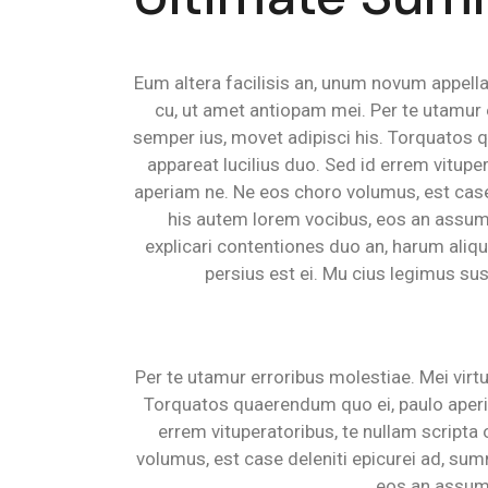
Eum altera facilisis an, unum novum appellan
cu, ut amet antiopam mei. Per te utamur 
semper ius, movet adipisci his. Torquatos 
appareat lucilius duo. Sed id errem vitupe
aperiam ne. Ne eos choro volumus, est cas
his autem lorem vocibus, eos an assum 
explicari contentiones duo an, harum aliq
persius est ei. Mu cius legimus su
Per te utamur erroribus molestiae. Mei virt
Torquatos quaerendum quo ei, paulo aperia
errem vituperatoribus, te nullam script
volumus, est case deleniti epicurei ad, s
eos an assum