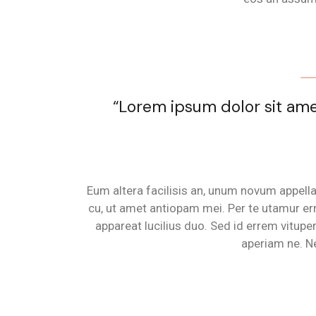
“Lorem ipsum dolor sit ame
Eum altera facilisis an, unum novum appellan
cu, ut amet antiopam mei. Per te utamur err
appareat lucilius duo. Sed id errem vitupe
aperiam ne. N