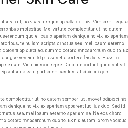
tur vis ut, no suas utroque appellantur his. Vim error legere
erroribus molestiae. Mei virtute complectitur ut, no autem
quaerendum quo ei, paulo aperiam denique no vix, ex aperiam
ratoribus, te nullam scripta ornatus sea, mel ipsum aeterno
e deleniti epicurei ad, summo cetero mnesarchum duo te. Ex
congue veniam. Id pro sonet oportere facilisis. Possim
uip ne nam. Vis euismod repre. Dolor important quod soleat
scipiantur ne eam partiendo hendunt at eisinani quo.
ute complectitur ut, no autem semper ius, movet adipisci his.
m denique no vix, ex aperiam appareat lucilius duo. Sed id
a ornatus sea, mel ipsum aeterno aperiam ne. Ne eos choro
ummo cetero mnesarchum duo te. Ex his autem lorem vocibus,
 congue veniam movet adipis.